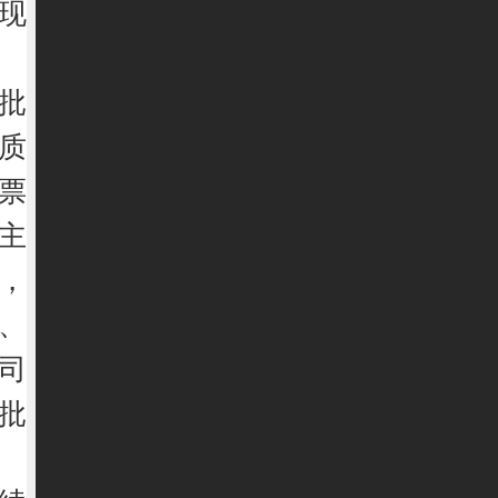
现
批
质
票
主
，
、
司
批